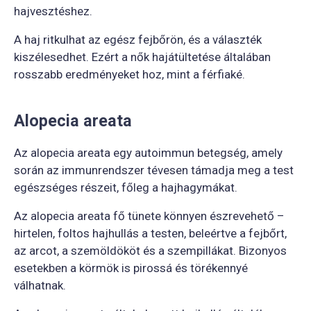
hajvesztéshez.
A haj ritkulhat az egész fejbőrön, és a választék
kiszélesedhet. Ezért a nők hajátültetése általában
rosszabb eredményeket hoz, mint a férfiaké.
Alopecia areata
Az alopecia areata egy autoimmun betegség, amely
során az immunrendszer tévesen támadja meg a test
egészséges részeit, főleg a hajhagymákat.
Az alopecia areata fő tünete könnyen észrevehető –
hirtelen, foltos hajhullás a testen, beleértve a fejbőrt,
az arcot, a szemöldököt és a szempillákat. Bizonyos
esetekben a körmök is pirossá és törékennyé
válhatnak.