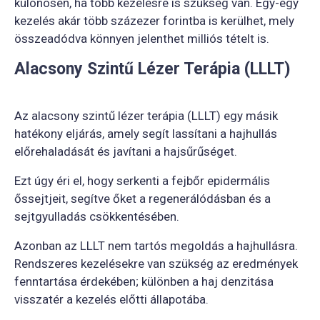
különösen, ha több kezelésre is szükség van. Egy-egy
kezelés akár több százezer forintba is kerülhet, mely
összeadódva könnyen jelenthet milliós tételt is.
Alacsony Szintű Lézer Terápia (LLLT)
Az alacsony szintű lézer terápia (LLLT) egy másik
hatékony eljárás, amely segít lassítani a hajhullás
előrehaladását és javítani a hajsűrűséget.
Ezt úgy éri el, hogy serkenti a fejbőr epidermális
őssejtjeit, segítve őket a regenerálódásban és a
sejtgyulladás csökkentésében.
Azonban az LLLT nem tartós megoldás a hajhullásra.
Rendszeres kezelésekre van szükség az eredmények
fenntartása érdekében; különben a haj denzitása
visszatér a kezelés előtti állapotába.