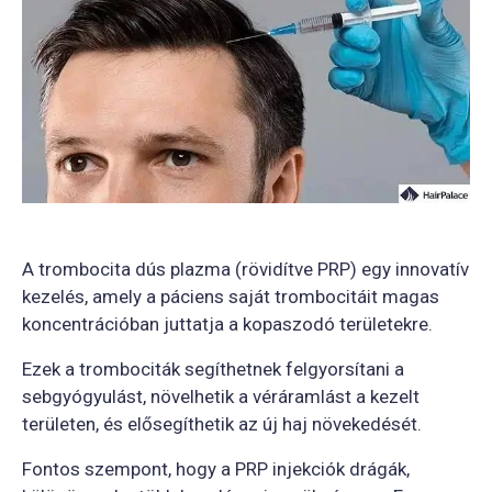
A trombocita dús plazma (rövidítve PRP) egy innovatív
kezelés, amely a páciens saját trombocitáit magas
koncentrációban juttatja a kopaszodó területekre.
Ezek a trombociták segíthetnek felgyorsítani a
sebgyógyulást, növelhetik a véráramlást a kezelt
területen, és elősegíthetik az új haj növekedését.
Fontos szempont, hogy a PRP injekciók drágák,