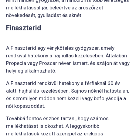
Mint minden gyógyszer, a minoxidil is több lehetséges
mellékhatással jár, beleértve az arcszőrzet
növekedését, gyulladást és aknét.
Finaszterid
A Finaszterid egy vényköteles gyógyszer, amely
rendkívül hatékony a hajhullás kezelésében. Általában
Propecia vagy Proscar néven ismert, és szájon át vagy
helyileg alkalmazható.
A Finaszterid rendkívül hatékony a férfiaknál 60 év
alatti hajhullás kezelésében. Sajnos nőknél hatástalan,
és semmilyen módon nem kezeli vagy befolyásolja a
női kopaszodást.
Továbbá fontos észben tartani, hogy számos
mellékhatásst is okozhat. A leggyakoribb
mellékhatások között szerepel az erekciós