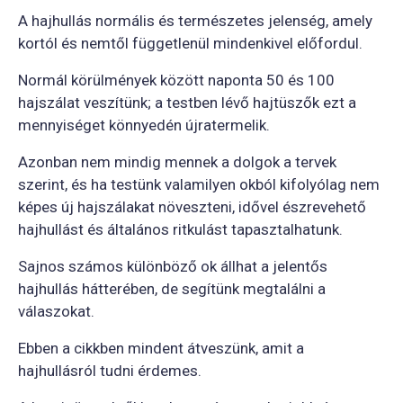
A hajhullás normális és természetes jelenség, amely
kortól és nemtől függetlenül mindenkivel előfordul.
Normál körülmények között naponta 50 és 100
hajszálat veszítünk; a testben lévő hajtüszők ezt a
mennyiséget könnyedén újratermelik.
Azonban nem mindig mennek a dolgok a tervek
szerint, és ha testünk valamilyen okból kifolyólag nem
képes új hajszálakat növeszteni, idővel észrevehető
hajhullást és általános ritkulást tapasztalhatunk.
Sajnos számos különböző ok állhat a jelentős
hajhullás hátterében, de segítünk megtalálni a
válaszokat.
Ebben a cikkben mindent átveszünk, amit a
hajhullásról tudni érdemes.