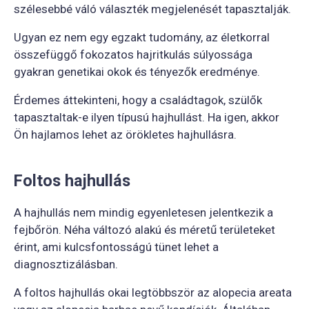
szélesebbé váló választék megjelenését tapasztalják.
Ugyan ez nem egy egzakt tudomány, az életkorral
összefüggő fokozatos hajritkulás súlyossága
gyakran genetikai okok és tényezők eredménye.
Érdemes áttekinteni, hogy a családtagok, szülők
tapasztaltak-e ilyen típusú hajhullást. Ha igen, akkor
Ön hajlamos lehet az örökletes hajhullásra.
Foltos hajhullás
A hajhullás nem mindig egyenletesen jelentkezik a
fejbőrön. Néha változó alakú és méretű területeket
érint, ami kulcsfontosságú tünet lehet a
diagnosztizálásban.
A foltos hajhullás okai legtöbbször az alopecia areata