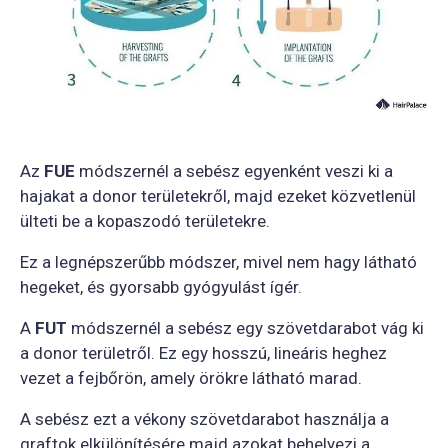
Az
FUE
módszernél a sebész egyenként veszi ki a
hajakat a donor területekről, majd ezeket közvetlenül
ülteti be a kopaszodó területekre.
Ez a legnépszerűbb módszer, mivel nem hagy látható
hegeket, és gyorsabb gyógyulást ígér.
A
FUT
módszernél a sebész egy szövetdarabot vág ki
a donor területről. Ez egy hosszú, lineáris heghez
vezet a fejbőrön, amely örökre látható marad.
A sebész ezt a vékony szövetdarabot használja a
graftok elkülönítésére majd azokat behelyezi a