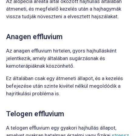
Az alopecia areata által okozott hajhullás általában
átmeneti, és megfelelő kezelés után a hajhagymák
vissza tudják növeszteni a elvesztett hajszálakat.
Anagen effluvium
Az anagen effluvium hirtelen, gyors hajhullásként
jelentkezik, amely általában sugárzásnak és
kemoterápiáknak köszönhető.
Ez általában csak egy átmeneti állapot, és a kezelés
befejezése után szinte kivétel nélkül megoldódik a
hajritkulási probléma is.
Telogen effluvium
A telogen effluvium egy gyakori hajhullás állapot,
amelyet gyakran hatalmas érzelmi vagy fizikai
stressz