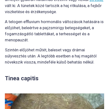
vált ki. A tünetek közé tartozik a haj ritkulása, a fejbőr
viszketése és érzékenysége.
A telogen effluvium hormonális változások hatására is
előjöhet, beleértve a pajzsmirigy betegségeket, a
fogamzásgátló tablettákat, a terhességet és a
menopauzát.
Szintén előjöhet műtét, baleset vagy drámai
súlyvesztés után. A legtöbb esetben a haj magától
növekszik vissza, mindeféle külső behatás nélkül.
Tinea capitis