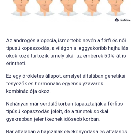
Az androgén alopecia, ismertebb nevén a férfi és női
típusú kopaszodás, a világon a leggyakoribb hajhullás
okok közé tartozik, amely akár az emberek 50%-át is
érintheti.
Ez egy örökletes állapot, amelyet általában genetikai
tényezők és hormonális egyensúlyzavarok
kombinációja okoz.
Néhányan már serdülőkorban tapasztalják a férfias
típúsú kopaszodás jeleit, de a tünetek sokkal
gyakrabban jelentkeznek idősebb korban.
Bár általában a hajszálak elvékonyodása és általános