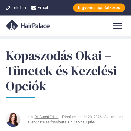
Telefon
Email
Ingyenes ajánlatkérés
Kopaszodás Okai –
Tünetek és Kezelési
Opciók
Írta:
Dr. Gucsi Erika
— Frissítve január 20, 2026 - Szakmailag
ellenőrizte és frissítette:
Dr. Zsolnai Ljuba