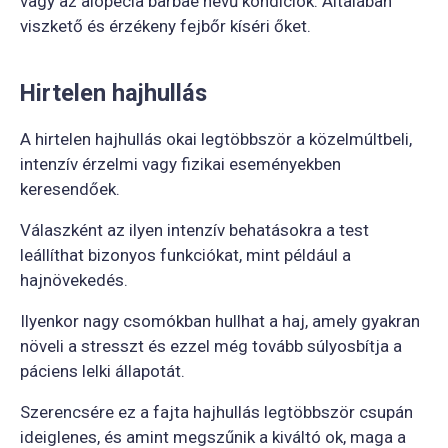
vagy az alopecia barbae nevű kondíciók. Általában
viszkető és érzékeny fejbőr kíséri őket.
Hirtelen hajhullás
A hirtelen hajhullás okai legtöbbször a közelmúltbeli,
intenzív érzelmi vagy fizikai eseményekben
keresendőek.
Válaszként az ilyen intenzív behatásokra a test
leállíthat bizonyos funkciókat, mint például a
hajnövekedés.
Ilyenkor nagy csomókban hullhat a haj, amely gyakran
növeli a stresszt és ezzel még tovább súlyosbítja a
páciens lelki állapotát.
Szerencsére ez a fajta hajhullás legtöbbször csupán
ideiglenes, és amint megszűnik a kiváltó ok, maga a