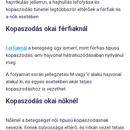
hajritkulás jellemzi, a hajhullás lefolyása és
kopaszodás tünetei legtöbbször eltérőek a férfiak és
a nők esetében.
Kopaszodás okai férfiaknál
Férfiaknál
a betegség úgy ismert, mint férfias típusú
kopaszodás, ami hajvonal hátrahúzódásában nyílvánul
meg.
A folyamat során jellegzetes M vagy V alakú hajvonal
alakul ki, és egyes esetekben akár teljes
kopaszodáshoz is vezethet.
Kopaszodás okai nőknél
Nőknél a betegséget női típusú kopaszodásnak
nevezik. Ennek súlyossága eltérő, és ritkán vezet teljes