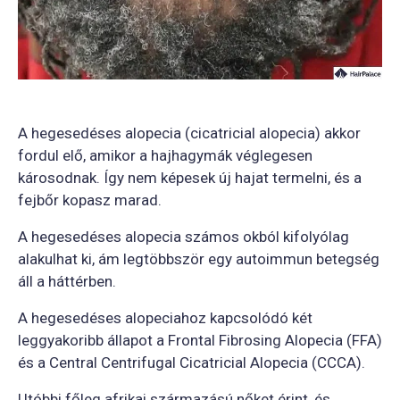
A hegesedéses alopecia (cicatricial alopecia) akkor
fordul elő, amikor a hajhagymák véglegesen
károsodnak. Így nem képesek új hajat termelni, és a
fejbőr kopasz marad.
A hegesedéses alopecia számos okból kifolyólag
alakulhat ki, ám legtöbbször egy autoimmun betegség
áll a háttérben.
A hegesedéses alopeciahoz kapcsolódó két
leggyakoribb állapot a Frontal Fibrosing Alopecia (FFA)
és a Central Centrifugal Cicatricial Alopecia (CCCA).
Utóbbi főleg afrikai származású nőket érint, és