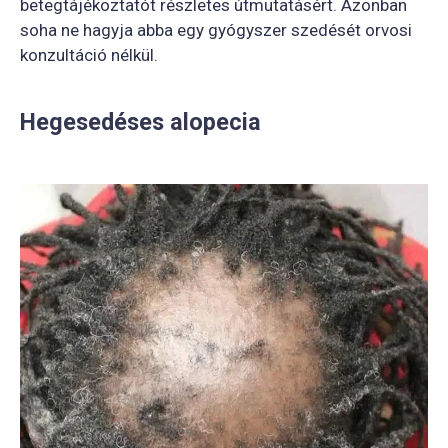
betegtájékoztatót részletes útmutatásért. Azonban
soha ne hagyja abba egy gyógyszer szedését orvosi
konzultáció nélkül.
Hegesedéses alopecia