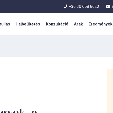
+36 30 658 8623
hullás
Hajbeültetés
Konzultáció
Árak
Eredmények
gyok, a