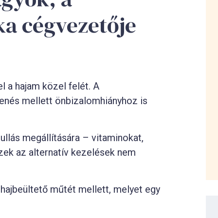
ka cégvezetője
 a hajam közel felét. A
enés mellett önbizalomhiányhoz is
llás megállítására – vitaminokat,
zek az alternatív kezelések nem
ajbeültető műtét mellett, melyet egy