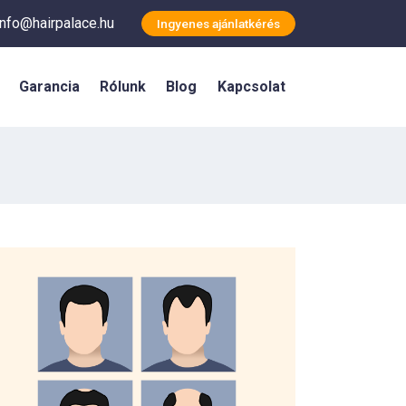
info@hairpalace.hu
Ingyenes ajánlatkérés
Garancia
Rólunk
Blog
Kapcsolat