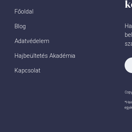
k
Főoldal
Ha
Blog
be
Adatvédelem
sz
Hajbeültetés Akadémia
Kapcsolat
Copy
*Hai
egyé