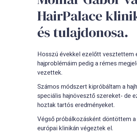
HairPalace klini
és tulajdonosa.
Hosszú évekkel ezelőtt vesztettem el
hajproblémáim pedig a rémes megjel
vezettek.
Számos módszert kipróbáltam a hajhu
speciális hajnövesztő szereket- de e
hoztak tartós eredményeket.
Végső próbálkozásként döntöttem a h
európai klinikán végeztek el.