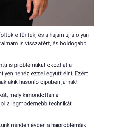
oltok eltűntek, és a hajam újra olyan
izalmam is visszatért, és boldogabb
ntális problémákat okozhat a
milyen nehéz ezzel együtt élni. Ezért
nak akik hasonló cipőben járnak!
ikát, mely kimondottan a
ahol a legmodernebb technikát
tünk minden évben a hajproblémáik