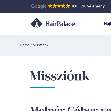
4.8
716 vélemény
Haj
Home
/
Missziónk
Missziónk
Molnár Gábor va