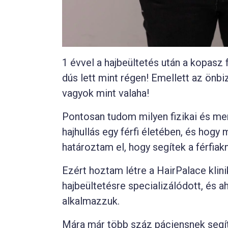
1 évvel a hajbeültetés után a kopasz f
dús lett mint régen! Emellett az önb
vagyok mint valaha!
Pontosan tudom milyen fizikai és me
hajhullás egy férfi életében, és hogy 
határoztam el, hogy segítek a férfiak
Ezért hoztam létre a HairPalace klin
hajbeültetésre specializálódott, és 
alkalmazzuk.
Mára már több száz páciensnek segí