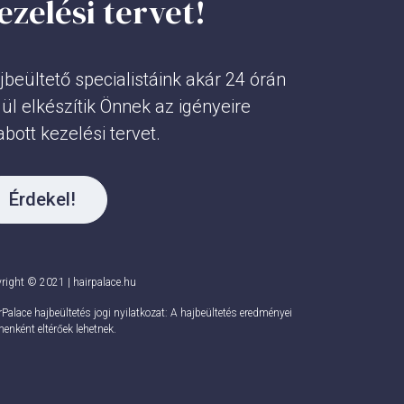
ezelési tervet!
jbeültető specialistáink akár 24 órán
lül elkészítik Önnek az igényeire
abott kezelési tervet.
Érdekel!
right © 2021 | hairpalace.hu
rPalace hajbeültetés jogi nyilatkozat: A hajbeültetés eredményei
nenként eltérőek lehetnek.