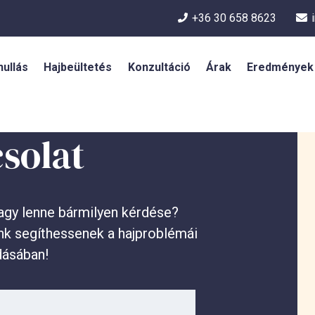
+36 30 658 8623
hullás
Hajbeültetés
Konzultáció
Árak
Eredmények
solat
agy lenne bármilyen kérdése?
ink segíthessenek a hajproblémái
ásában!