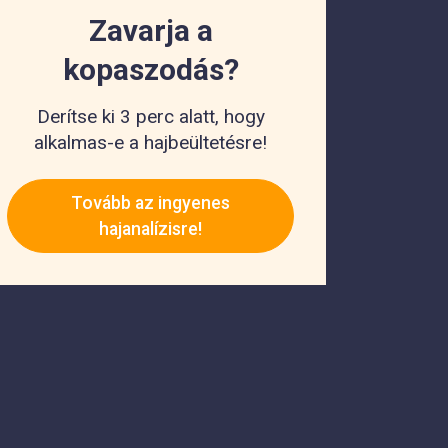
Zavarja a
kopaszodás?
Derítse ki 3 perc alatt, hogy
alkalmas-e a hajbeültetésre!
Tovább az ingyenes
hajanalízisre!
Legutóbbi cikkek
Hajhullás Elleni Sampon: A 10 Legjobb
Termék a Piacon!