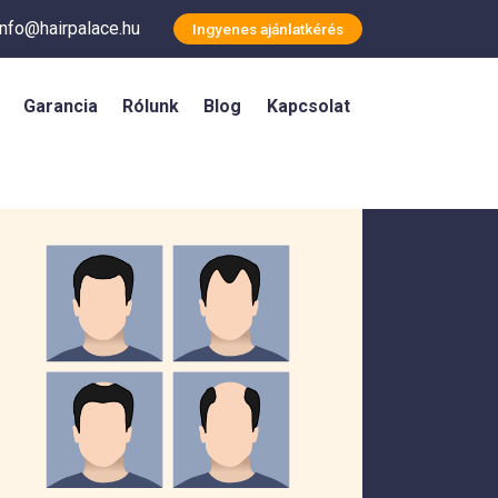
info@hairpalace.hu
Ingyenes ajánlatkérés
Garancia
Rólunk
Blog
Kapcsolat