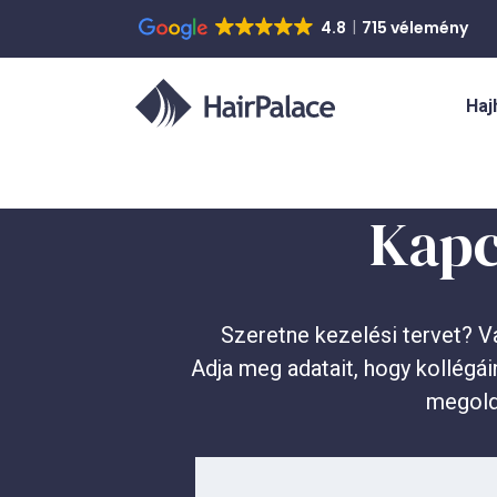
4.8
715 vélemény
Haj
Kapc
Szeretne kezelési tervet? V
Adja meg adatait, hogy kollégá
megold