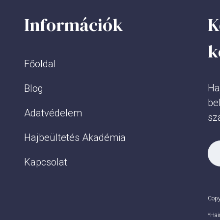
Információk
K
k
Főoldal
Ha
Blog
be
Adatvédelem
sz
Hajbeültetés Akadémia
Kapcsolat
Copy
*Hai