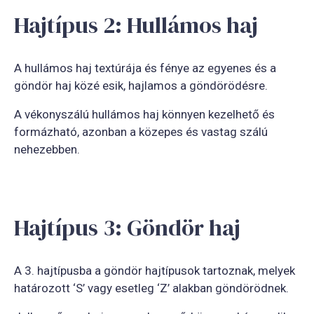
Hajtípus 2: Hullámos haj
A hullámos haj textúrája és fénye az egyenes és a
göndör haj közé esik, hajlamos a göndörödésre.
A vékonyszálú hullámos haj könnyen kezelhető és
formázható, azonban a közepes és vastag szálú
nehezebben.
Hajtípus 3: Göndör haj
A 3. hajtípusba a göndör hajtípusok tartoznak, melyek
határozott ‘S’ vagy esetleg ‘Z’ alakban göndörödnek.