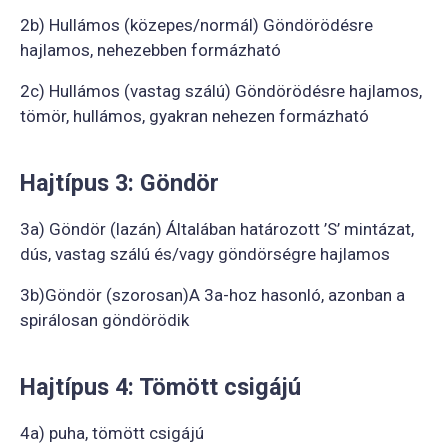
2b) Hullámos (közepes/normál) Göndörödésre
hajlamos, nehezebben formázható
2c) Hullámos (vastag szálú) Göndörödésre hajlamos,
tömör, hullámos, gyakran nehezen formázható
Hajtípus 3: Göndör
3a) Göndör (lazán) Általában határozott ’S’ mintázat,
dús, vastag szálú és/vagy göndörségre hajlamos
3b)Göndör (szorosan)A 3a-hoz hasonló, azonban a
spirálosan göndörödik
Hajtípus 4: Tömött csigájú
4a) puha, tömött csigájú