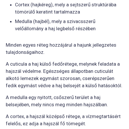
Cortex (hajkéreg), mely a sejtszerű struktúrába
tömörülő keratint tartalmazza
Medulla (hajbél), mely a szivacsszerű
velőállomány a haj legbelső részében
Minden egyes réteg hozzájárul a hajunk jellegzetes
tulajdonságaihoz.
A cuticula a haj külső fedőrétege, melynek feladata a
hajszál védelme. Egészséges állapotban cuticulát
alkotó lemezek egymást szorosan, cserépszerűen
fedik egymást védve a haj belsejét a külső hatásoktól.
A medulla egy nyitott, csőszerű terület a haj
belsejében, mely nincs meg minden hajszálban.
A cortex, a hajszál középső rétege, a vízmegtartásért
felelős, ez adja a hajszál fő tömegét.