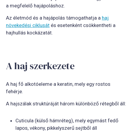
a megfelelő hajápoláshoz.
Az életmód és a hajápolás támogathatja a
haj
növekedési ciklusát
és esetenként csökkentheti a
hajhullás kockázatát.
A haj szerkezete
A haj fő alkotóeleme a keratin, mely egy rostos
fehérje.
A hajszálak struktúráját három különböző rétegből áll:
Cuticula (külső hámréteg), mely egymást fedő
lapos, vékony, pikkelyszerű sejtből áll