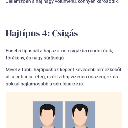
Jellemzően a haj nagy volumenű, könnyen károsodik.
Hajtípus 4: Csigás
Ennél a típusnál a haj szoros csigákba rendeződik,
törékeny, és nagy sűrűségű.
Mivel a többi hajtípushoz képest kevesebb lemezkéből
áll a cuticula réteg, ezért a haj vizesen összeugrik és
sokkal hajlamosabb a sérülésekre is.