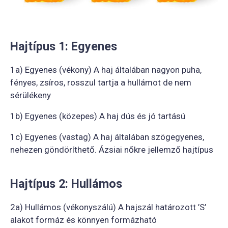
Hajtípus 1: Egyenes
1a) Egyenes (vékony) A haj általában nagyon puha,
fényes, zsíros, rosszul tartja a hullámot de nem
sérülékeny
1b) Egyenes (közepes) A haj dús és jó tartású
1c) Egyenes (vastag) A haj általában szögegyenes,
nehezen göndöríthető. Ázsiai nőkre jellemző hajtípus
Hajtípus 2: Hullámos
2a) Hullámos (vékonyszálú) A hajszál határozott ’S’
alakot formáz és könnyen formázható